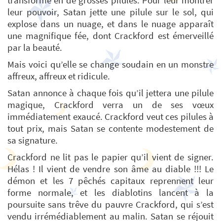
transforme en de grosses pilules. Pour leur montrer
leur pouvoir, Satan jette une pilule sur le sol, qui
explose dans un nuage, et dans le nuage apparaît
une magnifique fée, dont Crackford est émerveillé
par la beauté.
Mais voici qu’elle se change soudain en un monstre
affreux, affreux et ridicule.
Satan annonce à chaque fois qu’il jettera une pilule
magique, Crackford verra un de ses vœux
immédiatement exaucé. Crackford veut ces pilules à
tout prix, mais Satan se contente modestement de
sa signature.
Crackford ne lit pas le papier qu’il vient de signer.
Hélas ! Il vient de vendre son âme au diable !!! Le
démon et les 7 pêchés capitaux reprennent leur
forme normale, et les diablotins lancent à la
poursuite sans trêve du pauvre Crackford, qui s’est
vendu irrémédiablement au malin. Satan se réjouit